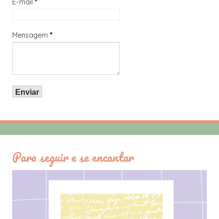
E-mail
*
Mensagem
*
Para seguir e se encantar