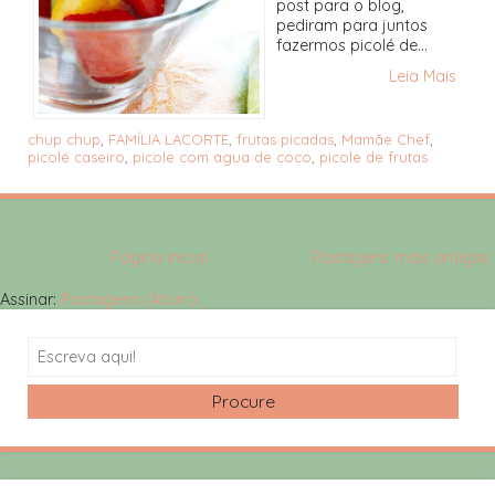
post para o blog,
pediram para juntos
fazermos picolé de...
Leia Mais
chup chup
,
FAMÍLIA LACORTE
,
frutas picadas
,
Mamãe Chef
,
picolé caseiro
,
picole com agua de coco
,
picole de frutas
Página inicial
Postagens mais antigas
Assinar:
Postagens (Atom)
Search