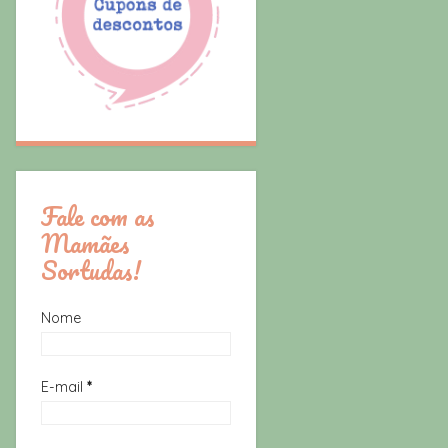
Fale com as
Mamães
Sortudas!
Nome
E-mail
*