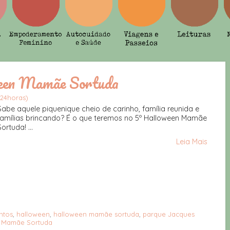
ween Mamãe Sortuda
s24horas)
Sabe aquele piquenique cheio de carinho, família reunida e
famílias brincando? É o que teremos no 5º Halloween Mamãe
ortuda! ...
Leia Mais
ntos
,
halloween
,
halloween mamãe sortuda
,
parque Jacques
 Mamãe Sortuda