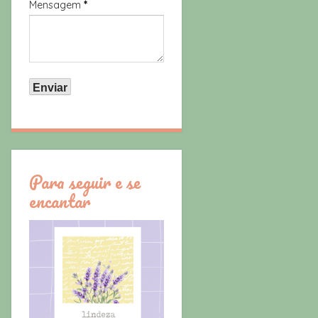
Mensagem
*
Para seguir e se
encantar