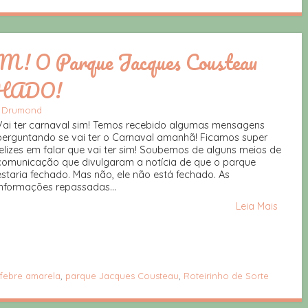
SIM! O Parque Jacques Cousteau
HADO!
o Drumond
Vai ter carnaval sim! Temos recebido algumas mensagens
perguntando se vai ter o Carnaval amanhã! Ficamos super
felizes em falar que vai ter sim! Soubemos de alguns meios de
comunicação que divulgaram a notícia de que o parque
estaria fechado. Mas não, ele não está fechado. As
informações repassadas...
Leia Mais
febre amarela
,
parque Jacques Cousteau
,
Roteirinho de Sorte