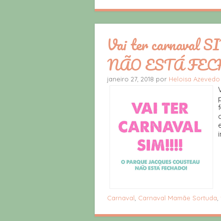
Vai ter carnaval 
NÃO ESTÁ FEC
janeiro 27, 2018 por
Heloisa Azeved
Carnaval
,
Carnaval Mamãe Sortuda
,