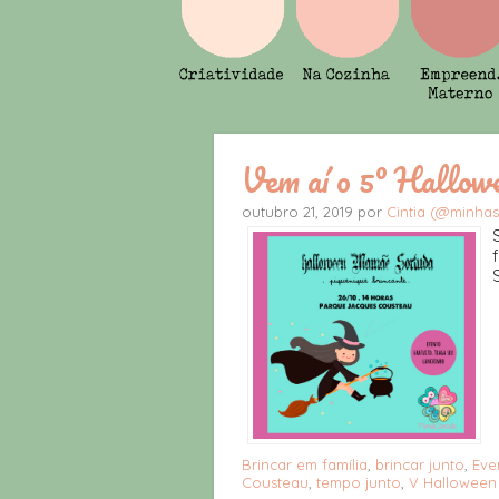
Vem aí o 5º Hallo
outubro 21, 2019 por
Cintia (@minha
S
Brincar em família
,
brincar junto
,
Eve
Cousteau
,
tempo junto
,
V Halloween