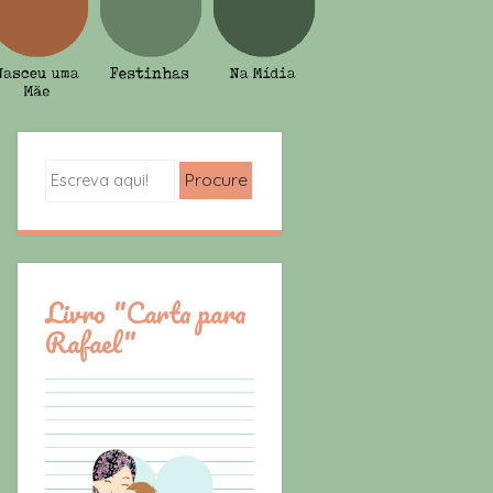
Search
Livro "Carta para
Rafael"