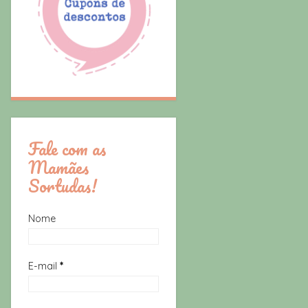
Fale com as
Mamães
Sortudas!
Nome
E-mail
*