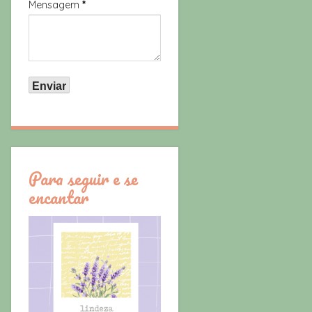
Mensagem
*
Para seguir e se
encantar