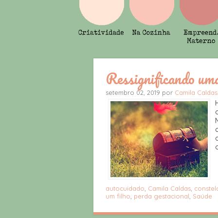
Ressignificando uma
setembro 02, 2019 por
Camila Caldas
autocuidado
,
Camila Caldas
,
constel
um filho
,
perda gestacional
,
Saúde