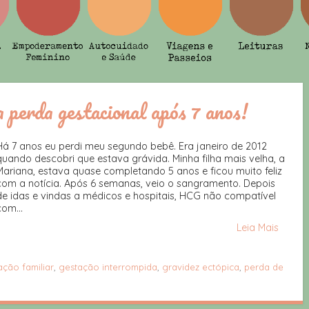
 perda gestacional após 7 anos!
Há 7 anos eu perdi meu segundo bebê. Era janeiro de 2012
quando descobri que estava grávida. Minha filha mais velha, a
Mariana, estava quase completando 5 anos e ficou muito feliz
com a notícia. Após 6 semanas, veio o sangramento. Depois
de idas e vindas a médicos e hospitais, HCG não compatível
com...
Leia Mais
ação familiar
,
gestação interrompida
,
gravidez ectópica
,
perda de