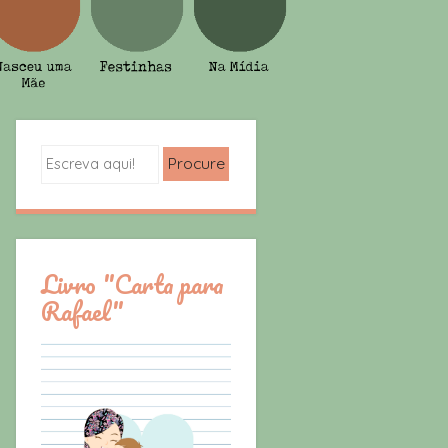
Search
Livro "Carta para
Rafael"