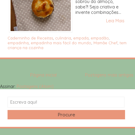
sobrou do almoço,
sabe?! Seja criativa e
invente combinações...
Leia Mais
Caderninho de Receitas
,
culinária
,
empada
,
empadão
,
empadinha
,
empadinha mais fácil do mundo
,
Mamãe Chef
,
tem
criança na cozinha
Página inicial
Postagens mais antigas
Assinar:
Postagens (Atom)
Search