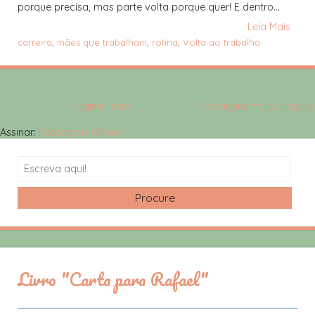
porque precisa, mas parte volta porque quer! E dentro...
Leia Mais
carreira
,
mães que trabalham
,
rotina
,
Volta ao trabalho
Página inicial
Postagens mais antigas
Assinar:
Postagens (Atom)
Search
Livro "Carta para Rafael"