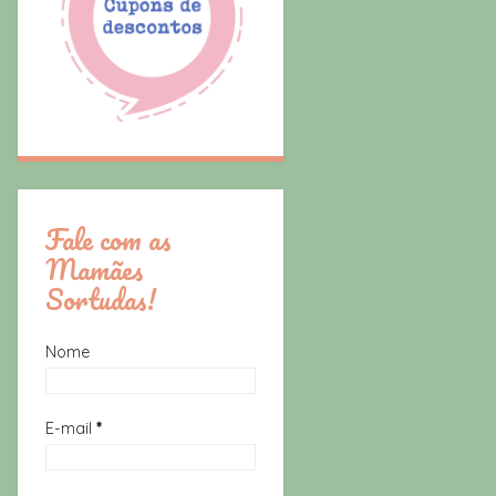
Fale com as
Mamães
Sortudas!
Nome
E-mail
*