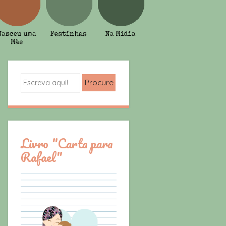
Search
Livro "Carta para
Rafael"