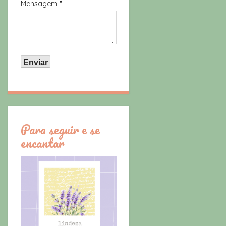
Mensagem
*
Para seguir e se
encantar