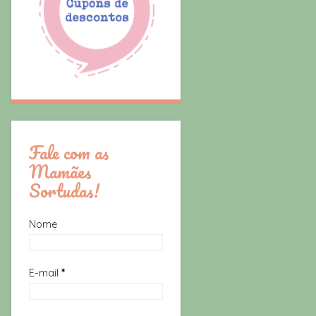
Fale com as
Mamães
Sortudas!
Nome
E-mail
*