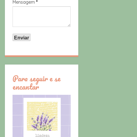
Mensagem
*
Para seguir e se
encantar