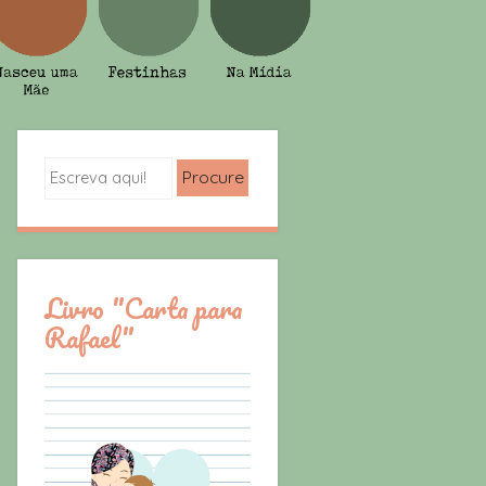
Search
Livro "Carta para
Rafael"