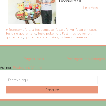
Emanuel fez 8...
Leia Mais
# festacomafeto
,
# festaemcasa
,
festa afetiva
,
festa em casa
,
festa na quarentena
,
festa pokemon
,
Festinhas
,
pokemon
,
quarentena
,
quarentena com crianças
,
tema pokemon
Página inicial
Postagens mais antigas
Assinar:
Postagens (Atom)
Search