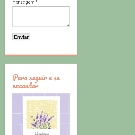
Mensagem
*
Para seguir e se
encantar