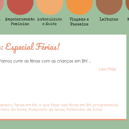
: Especial Férias!
Vamos curtir as férias com as crianças em Bh! ...
Leia Mais
 janeiro
,
ferias em bh
,
o que fazer nas férias em Bh
,
programação
irinho da Sorte
,
Roteirinho de férias
,
Roteirinho de Sorte