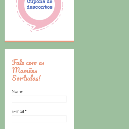
Fale com as
Mamães
Sortudas!
Nome
E-mail
*