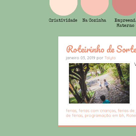
Roteirinho de Sorte
janeiro 03, 2019 por
Talyta
ferias
,
ferias com crianças
,
ferias de
de férias
,
programação em bh
,
Rote