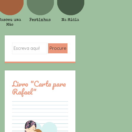
Search
Livro "Carta para
Rafael"