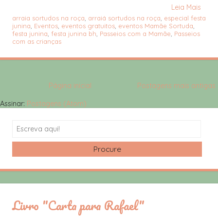
Leia Mais
arraia sortudos na roça
,
arraiá sortudos na roça
,
especial festa
junina
,
Eventos
,
eventos gratuitos
,
eventos Mamãe Sortuda
,
festa junina
,
festa junina bh
,
Passeios com a Mamãe
,
Passeios
com as crianças
Página inicial
Postagens mais antigas
Assinar:
Postagens (Atom)
Search
Livro "Carta para Rafael"