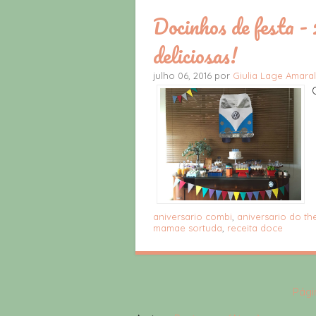
Docinhos de festa - 2
deliciosas!
julho 06, 2016 por
Giulia Lage Amaral
aniversario combi
,
aniversario do th
mamae sortuda
,
receita doce
Págin