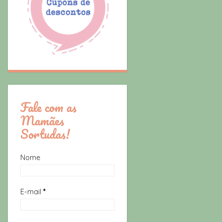
Fale com as
Mamães
Sortudas!
Nome
E-mail
*