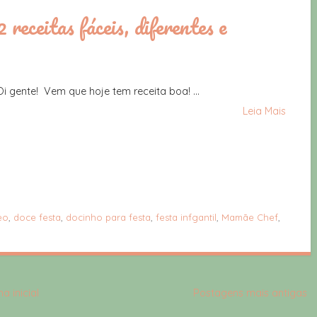
 receitas fáceis, diferentes e
Oi gente! Vem que hoje tem receita boa! ...
Leia Mais
eo
,
doce festa
,
docinho para festa
,
festa infgantil
,
Mamãe Chef
,
a inicial
Postagens mais antigas