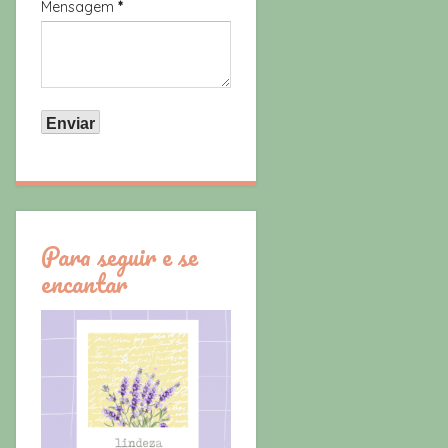
Mensagem
*
Para seguir e se
encantar