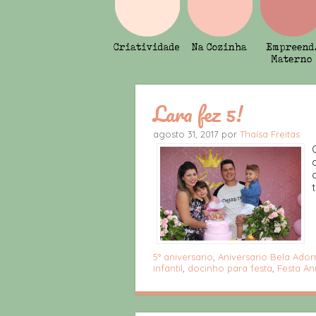
Lara fez 5!
agosto 31, 2017 por
Thaísa Freitas
5° aniversario
,
Aniversario Bela Ado
infantil
,
docinho para festa
,
Festa An