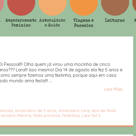
Oi Pessoal!!! Olha quem já virou uma mocinha de cinco
anos??? Lara!!! Isso mesmo! Dia 14 de agosto ela fez 5 anos e
como sempre fizemos uma festinha, porque aqui em casa
todo mundo ama festa!!! ...
Leia Mais
rmecida
,
aniversário de 5 anos
,
Aniversario Lara
,
dica de festa
iversário Menina
,
festa princesa
,
Festinhas
,
Lara fez 5