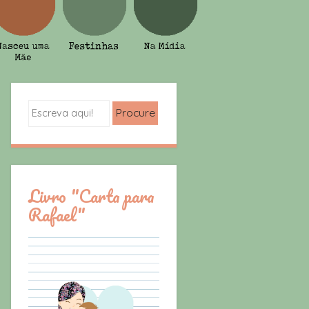
Search
Livro "Carta para
Rafael"