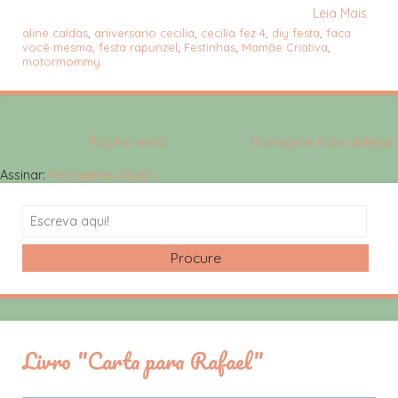
Leia Mais
aline caldas
,
aniversario cecilia
,
cecilia fez 4
,
diy festa
,
faca
você mesma
,
festa rapunzel
,
Festinhas
,
Mamãe Criativa
,
motormommy
Página inicial
Postagens mais antigas
Assinar:
Postagens (Atom)
Search
Livro "Carta para Rafael"