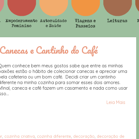
Canecas e Cantinho do Café
Quem conhece bem meus gostos sabe que entre as minhas
paixões estão o hábito de colecionar canecas e apreciar uma
bela cafeteria ou um bom café. Decidi criar um cantinho
diferente na minha cozinha para somar esses dois amores.
Afinal, caneca e café fazem um casamento e nada como usar
sso...
Leia Mais
ar
,
cozinha criativa
,
cozinha diferente
,
decoração
,
decoração de