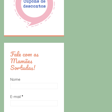
Fale com as
Mamães
Sortudas!
Nome
E-mail
*