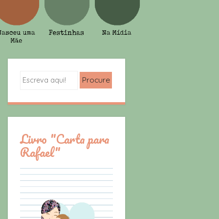
Search
Livro "Carta para
Rafael"