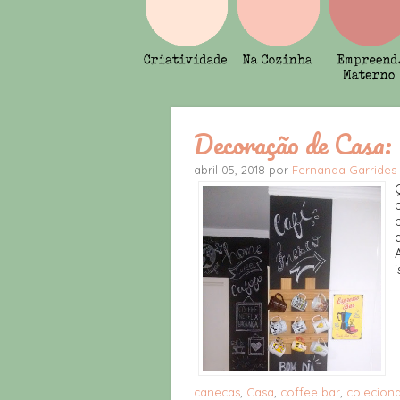
Decoração de Casa: 
abril 05, 2018 por
Fernanda Garrides
i
canecas
,
Casa
,
coffee bar
,
colecion