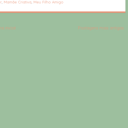
ar
,
Mamãe Criativa
,
Meu Filho Amigo
a inicial
Postagens mais antigas