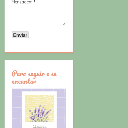
Mensagem
*
Para seguir e se
encantar