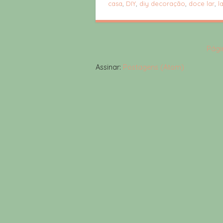
casa
,
DIY
,
diy decoração
,
doce lar
,
l
Págin
Assinar:
Postagens (Atom)