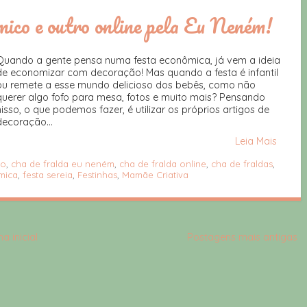
mico e outro online pela Eu Neném!
Quando a gente pensa numa festa econômica, já vem a ideia
de economizar com decoração! Mas quando a festa é infantil
ou remete a esse mundo delicioso dos bebês, como não
querer algo fofo para mesa, fotos e muito mais? Pensando
nisso, o que podemos fazer, é utilizar os próprios artigos de
decoração...
Leia Mais
co
,
cha de fralda eu neném
,
cha de fralda online
,
cha de fraldas
,
mica
,
festa sereia
,
Festinhas
,
Mamãe Criativa
a inicial
Postagens mais antigas