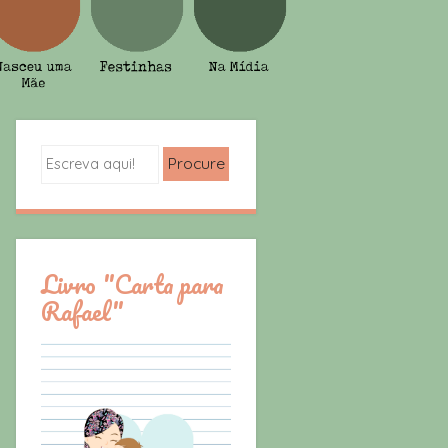
Search
Livro "Carta para
Rafael"