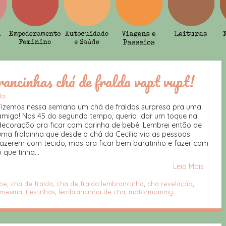
ancinhas chá de fralda vapt vupt!
da
Fizemos nessa semana um chá de fraldas surpresa pra uma
amiga! Nos 45 do segundo tempo, queria dar um toque na
decoração pra ficar com carinha de bebê. Lembrei então de
uma fraldinha que desde o chá da Cecília via as pessoas
fazerem com tecido, mas pra ficar bem baratinho e fazer com
 que tinha...
Leia Mais
be
,
cha de fralda
,
cha de fralda lembrancinha
,
cha revelação
,
 mesma
,
Festinhas
,
lembrancinha de cha
,
motormommy