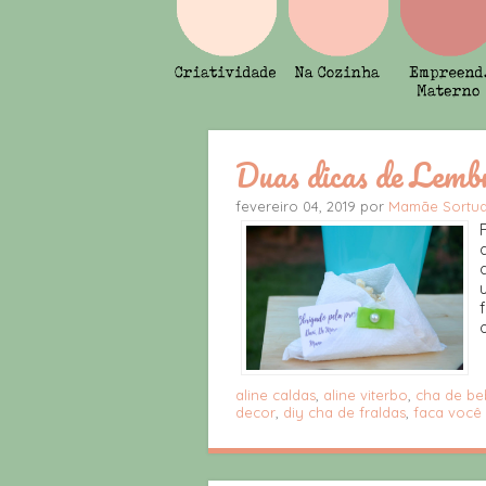
Duas dicas de Lembr
fevereiro 04, 2019 por
Mamãe Sortu
o
aline caldas
,
aline viterbo
,
cha de be
decor
,
diy cha de fraldas
,
faca você