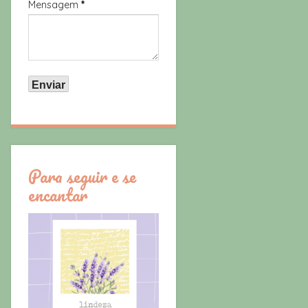
Mensagem
*
Para seguir e se
encantar