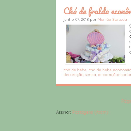
Chá de fralda econô
junho 07, 2018 por
Mamãe Sortuda
cha de bebe
,
cha de bebe econômi
decoração sereia
,
decoraçãoecono
Págin
Assinar:
Postagens (Atom)