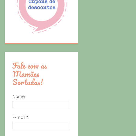
Fale com as
Mamães
Sortudas!
Nome
E-mail
*