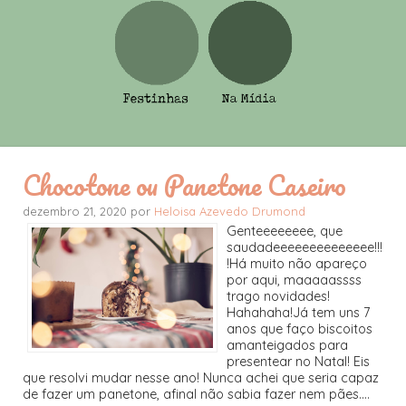
Chocotone ou Panetone Caseiro
dezembro 21, 2020 por
Heloisa Azevedo Drumond
Genteeeeeeee, que
saudadeeeeeeeeeeeeee!!!
!Há muito não apareço
por aqui, maaaaassss
trago novidades!
Hahahaha!Já tem uns 7
anos que faço biscoitos
amanteigados para
presentear no Natal! Eis
que resolvi mudar nesse ano! Nunca achei que seria capaz
de fazer um panetone, afinal não sabia fazer nem pães....