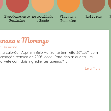
anana e Morango
do Drumond
Eita calorão! Aqui em Belo Horizonte tem feito 36º...37º, com
sensação térmica de 200º. kkkk! Para driblar que tal um
sorvete com dois ingredientes apenas? ...
Leia Mais