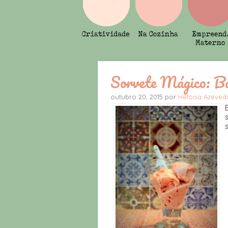
Sorvete Mágico: B
outubro 20, 2015 por
Heloisa Azeve