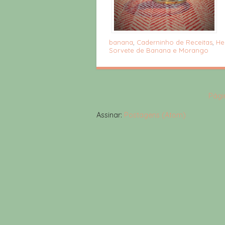
banana
,
Caderninho de Receitas
,
He
Sorvete de Banana e Morango
Págin
Assinar:
Postagens (Atom)