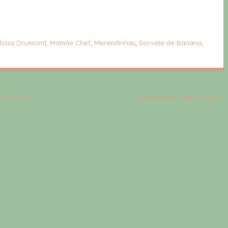
loisa Drumond
,
Mamãe Chef
,
Merendinhas
,
Sorvete de Banana
,
a inicial
Postagens mais antigas