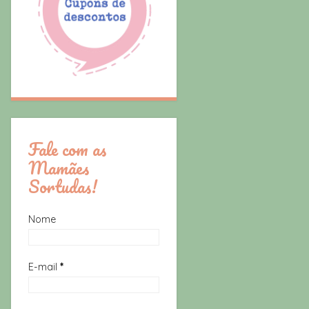
Fale com as
Mamães
Sortudas!
Nome
E-mail
*