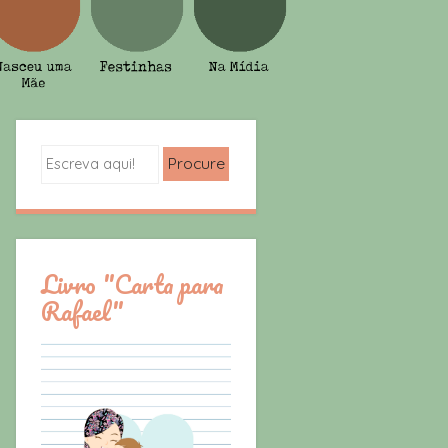
Search
Livro "Carta para
Rafael"