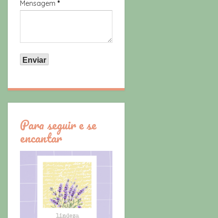
Mensagem
*
Para seguir e se
encantar