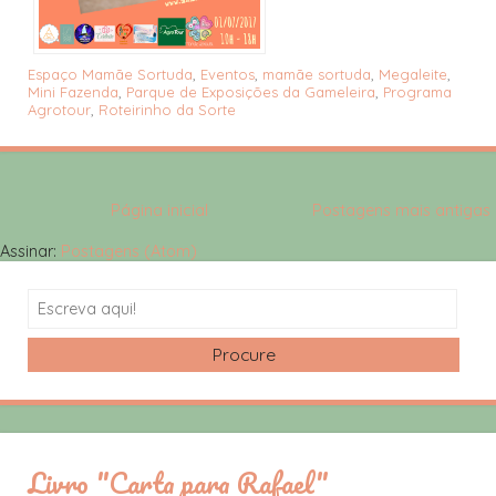
Espaço Mamãe Sortuda
,
Eventos
,
mamãe sortuda
,
Megaleite
,
Mini Fazenda
,
Parque de Exposições da Gameleira
,
Programa
Agrotour
,
Roteirinho da Sorte
Página inicial
Postagens mais antigas
Assinar:
Postagens (Atom)
Search
Livro "Carta para Rafael"