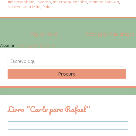
#meiasdobem
,
inverno
,
invernoquentinho
,
mamae sortuda
,
Nasceu uma Mãe
,
Puket
Página inicial
Postagens mais antigas
Assinar:
Postagens (Atom)
Search
Livro "Carta para Rafael"