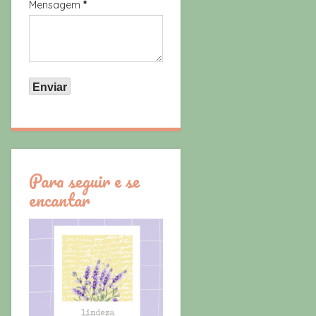
Mensagem
*
Para seguir e se
encantar