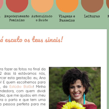
já escuto os teus sinais!
a fazer as fotos no final da
 dias lá estávamos nós,
car esta gestação: eu, Ana
lo! E quem escolhemos para
ri, da
Estúdio Balão
! Minha
ndedora, com quem dividi
dez, que me ajudou em meu
ra o parto e que tem uma
, a pessoa perfeita para me