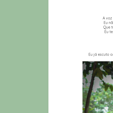
A voz
Eu nã
Que t
Eu te
Eu já escuto o