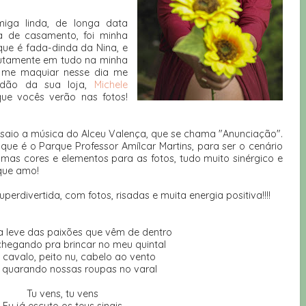
miga linda, de longa data
a de casamento, foi minha
ue é fada-dinda da Nina, e
lutamente em tudo na minha
de me maquiar nesse dia me
ndão da sua loja,
Michele
que vocês verão nas fotos!
aio a música do Alceu Valença, que se chama "Anunciação".
e é o Parque Professor Amílcar Martins, para ser o cenário
mas cores e elementos para as fotos, tudo muito sinérgico e
 que amo!
perdivertida, com fotos, risadas e muita energia positiva!!!!
 leve das paixões que vêm de dentro
chegando pra brincar no meu quintal
 cavalo, peito nu, cabelo ao vento
l quarando nossas roupas no varal
Tu vens, tu vens