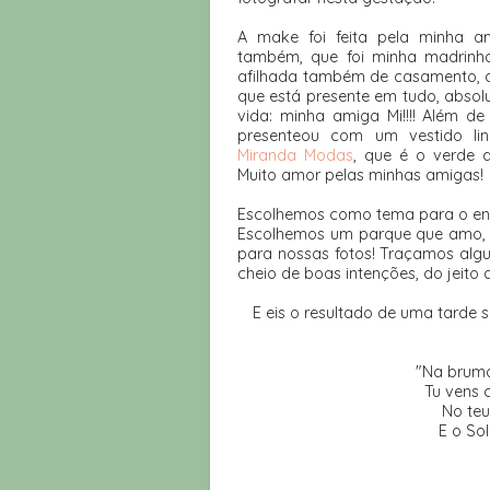
A make foi feita pela minha a
também, que foi minha madrinh
afilhada também de casamento, q
que está presente em tudo, abso
vida: minha amiga Mi!!!! Além 
presenteou com um vestido li
Miranda Modas
, que é o verde 
Muito amor pelas minhas amigas!
Escolhemos como tema para o ens
Escolhemos um parque que amo, qu
para nossas fotos! Traçamos algu
cheio de boas intenções, do jeito
E eis o resultado de uma tarde su
"Na bruma
Tu vens 
No teu
E o So