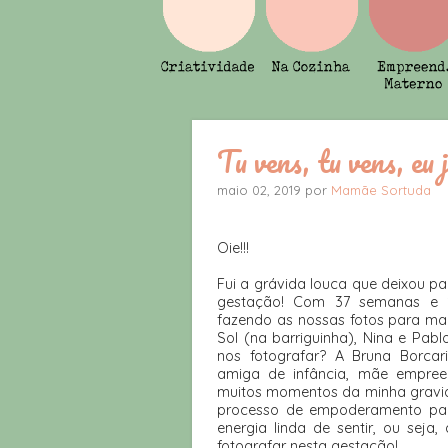
Tu vens, tu vens, eu 
maio 02, 2019 por
Mamãe Sortuda
Oie!!!
Fui a grávida louca que deixou par
gestação! Com 37 semanas e 2
fazendo as nossas fotos para mar
Sol (na barriguinha), Nina e Pab
nos fotografar? A Bruna Borca
amiga de infância, mãe empree
muitos momentos da minha gravi
processo de empoderamento pa
energia linda de sentir, ou seja
fotografar nesta gestação!