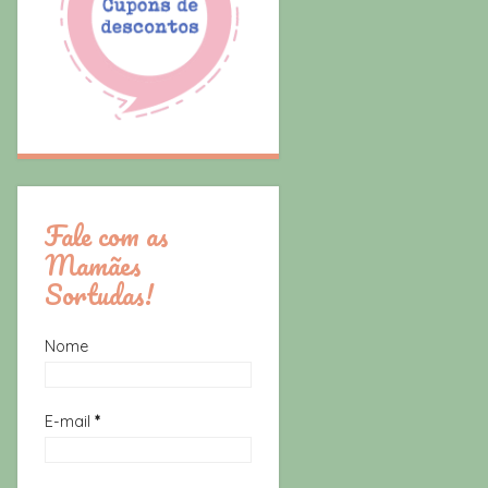
Fale com as
Mamães
Sortudas!
Nome
E-mail
*