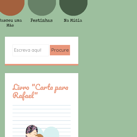
Search
Livro "Carta para
Rafael"