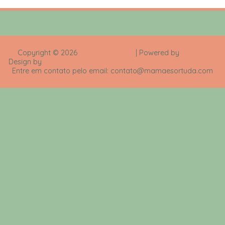
Copyright ©
2026
Mamãe Sortuda
| Powered by
Blogger
Design by
Rafael Fortes e Heloisa Drumond - Imagens Freepik
Entre em contato pelo email: contato@mamaesortuda.com