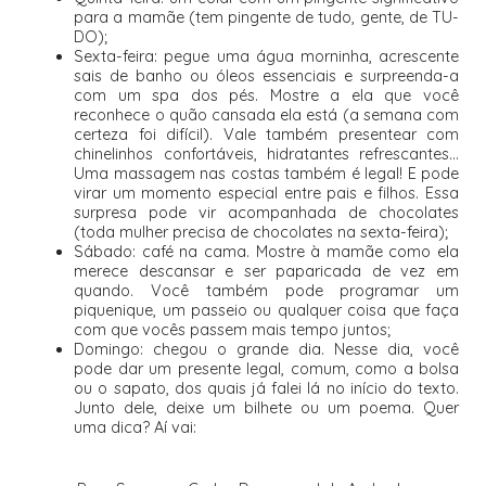
para a mamãe (tem pingente de tudo, gente, de TU-
DO);
Sexta-feira: pegue uma água morninha, acrescente
sais de banho ou óleos essenciais e surpreenda-a
com um spa dos pés. Mostre a ela que você
reconhece o quão cansada ela está (a semana com
certeza foi difícil). Vale também presentear com
chinelinhos confortáveis, hidratantes refrescantes...
Uma massagem nas costas também é legal! E pode
virar um momento especial entre pais e filhos. Essa
surpresa pode vir acompanhada de chocolates
(toda mulher precisa de chocolates na sexta-feira);
Sábado: café na cama. Mostre à mamãe como ela
merece descansar e ser paparicada de vez em
quando. Você também pode programar um
piquenique, um passeio ou qualquer coisa que faça
com que vocês passem mais tempo juntos;
Domingo: chegou o grande dia. Nesse dia, você
pode dar um presente legal, comum, como a bolsa
ou o sapato, dos quais já falei lá no início do texto.
Junto dele, deixe um bilhete ou um poema. Quer
uma dica? Aí vai: