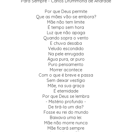
Para Sempre - Carlos Drummond de Andrade
Por que Deus permite
Que as mães vão-se embora?
Mãe não tem limite
É tempo sem hora
Luz que não apaga
Quando sopra o vento
E chuva desaba
Veludo escondido
Na pele enrugada
Água pura, ar puro
Puro pensamento
Morrer acontece
Com o que é breve e passa
Sem deixar vestígio
Mãe, na sua graça
É eternidade
Por que Deus se lembra
- Mistério profundo -
De tirá-la um dia?
Fosse eu rei do mundo
Baixava uma lei:
Mãe não morre nunca
Mãe ficará sempre