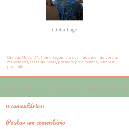
Giulia Lage
_
Dia das Mães
,
DIY
,
homenagem dia das mães
,
mamãe coruja
,
mensagens
,
Presente Mães
,
presente para mamãe
,
surpresa
para mãe
Postagem mais recente
Página inicial
Postagem mais antiga
0 comentários:
Postar um comentário