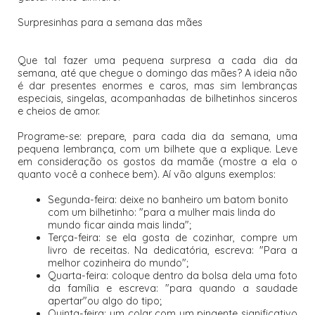
Surpresinhas para a semana das mães
Que tal fazer uma pequena surpresa a cada dia da
semana, até que chegue o domingo das mães? A ideia não
é dar presentes enormes e caros, mas sim lembranças
especiais, singelas, acompanhadas de bilhetinhos sinceros
e cheios de amor.
Programe-se: prepare, para cada dia da semana, uma
pequena lembrança, com um bilhete que a explique. Leve
em consideração os gostos da mamãe (mostre a ela o
quanto você a conhece bem). Aí vão alguns exemplos:
Segunda-feira: deixe no banheiro um batom bonito
com um bilhetinho: "para a mulher mais linda do
mundo ficar ainda mais linda";
Terça-feira: se ela gosta de cozinhar, compre um
livro de receitas. Na dedicatória, escreva: "Para a
melhor cozinheira do mundo";
Quarta-feira: coloque dentro da bolsa dela uma foto
da família e escreva: "para quando a saudade
apertar"ou algo do tipo;
Quinta-feira: um colar com um pingente significativo