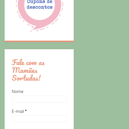
Fale com as
Mamães
Sortudas!
Nome
E-mail
*