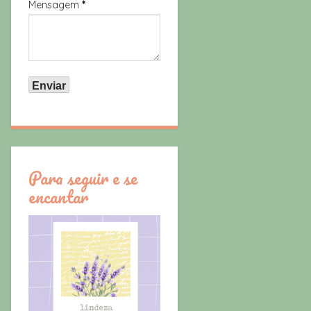
Mensagem
*
Para seguir e se
encantar