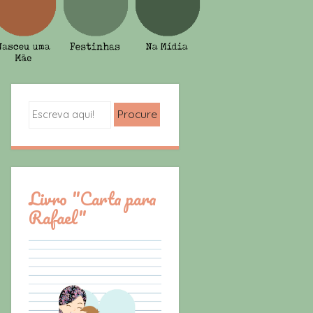
Search
Livro "Carta para
Rafael"