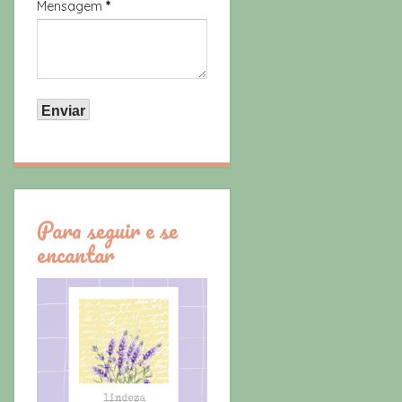
Mensagem
*
Para seguir e se
encantar