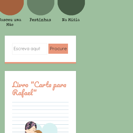
Search
Livro "Carta para
Rafael"