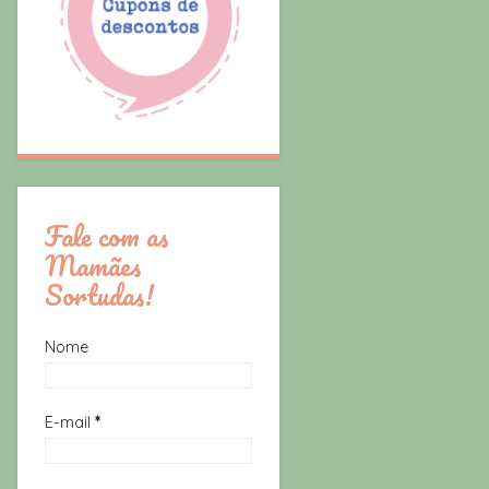
Fale com as
Mamães
Sortudas!
Nome
E-mail
*