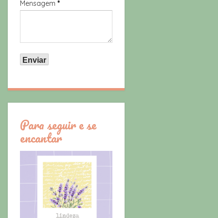
Mensagem
*
Para seguir e se
encantar