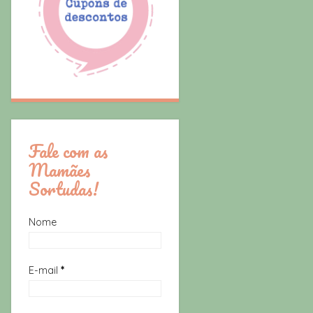
Fale com as
Mamães
Sortudas!
Nome
E-mail
*