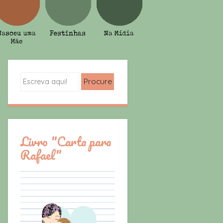
Search
Livro "Carta para
Rafael"