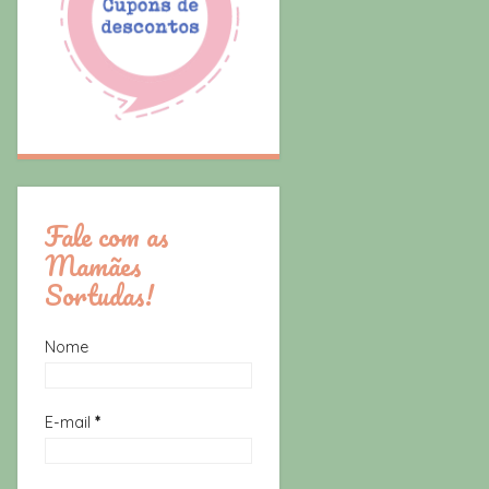
Fale com as
Mamães
Sortudas!
Nome
E-mail
*