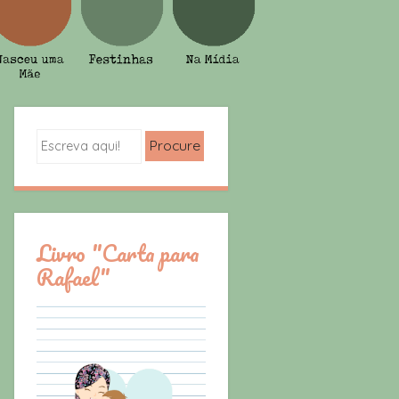
Search
Livro "Carta para
Rafael"