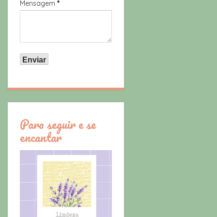
Mensagem
*
Para seguir e se
encantar