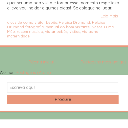
quer ser uma boa visita e tornar esse momento respeitoso
e leve vou lhe dar algumas dicas! Se coloque no lugar...
Leia Mais
dicas de como visitar bebês
,
Heloisa Drumond
,
Heloisa
Drumond fotografia
,
manual do bom visitante
,
Nasceu uma
Mãe
,
recém nascido
,
visitar bebês
,
visitas
,
visitas na
maternidade
Página inicial
Postagens mais antigas
Assinar:
Postagens (Atom)
Search