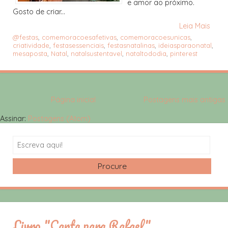
e amor ao próximo.
Gosto de criar...
Leia Mais
@festas
,
comemoracoesafetivas
,
comemoracoesunicas
,
criatividade
,
festasessenciais
,
festasnatalinas
,
ideiasparaonatal
,
mesaposta
,
Natal
,
natalsustentavel
,
nataltododia
,
pinterest
Página inicial
Postagens mais antigas
Assinar:
Postagens (Atom)
Search
Livro "Carta para Rafael"