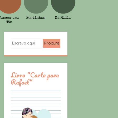
Search
Livro "Carta para
Rafael"