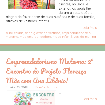
clientes, no Brasil e
Exterior, os quais lhe
deram a satisfação e
alegria de fazer parte de suas histórias e de suas família,
através de vestidos infantis...
Leia Mais
aline caldas
,
anna giovanna vestidos
,
empreendedorismo
materno
,
mae empreendedora
,
moda infantil
,
vestido menina
Empreendedorismo Materno: 2º
Encontro do Projeto Floresça
Mãe com Ana Libânio!
janeiro 13, 2018 por
Mamãe Sortuda
...
Leia Mais