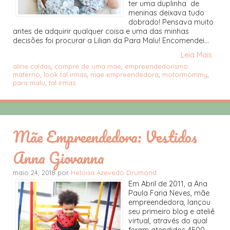
ter uma duplinha de
meninas deixava tudo
dobrado! Pensava muito
antes de adquirir qualquer coisa e uma das minhas
decisões foi procurar a Lilian da Para Malu! Encomendei...
Leia Mais
aline caldas
,
compre de uma mae
,
empreendedorismo
materno
,
look tal irmas
,
mae empreendedora
,
motormommy
,
para malu
,
tal irmas
Mãe Empreendedora: Vestidos
Anna Giovanna
maio 24, 2018 por
Heloisa Azevedo Drumond
Em Abril de 2011, a Ana
Paula Faria Neves, mãe
empreendedora, lançou
seu primeiro blog e ateliê
virtual, através do qual
foram atendidos 4500