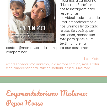
iniciamos a campanha
"Mulher de Sorte" em
nosso instagram para
respeitar as
individualidades de cada
uma, empoderarmos e
nos unirmos lendo cada
relato. Se você quiser
participar, manda sua
foto para gente e um
textinho no email
contato@mamaesortuda.com, para que possamos
compartilhar...
Leia Mais
empreendedorismo materno
,
loja mamae sortuda
,
mae e filha
,
mae empreendedora
,
mamae sortuda
,
nasceu uma mae
Empreendedorismo Materno:
Pepou House