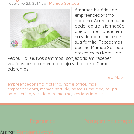
fevereiro 23, 2017 por
Mamãe Sortuda
Amamos histórias de
empreendedorismo
materno! Acreditamos no
poder da transformação
que a maternidade tem
na vida da mulher e de
sua família! Recebemos
aqui no Mamãe Sortuda
presentes da Karen, da
Pepou House. Nos sentimos lisonjeadas em receber
vestidos de lançamento da loja virtual dela! Como
adoramos...
Leia Mais
empreendedorismo materno
,
home office
,
mae
empreendedora
,
mamae sortuda
,
nasceu uma mae
,
roupa
para menina
,
vestido para menina
,
vestidos infantis
Página inicial
Postagens mais antigas
Assinar:
Postagens (Atom)