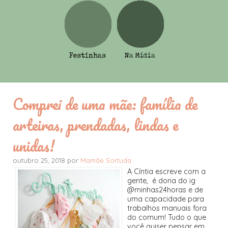
Comprei de uma mãe: família de
arteiras, prendadas, lindas e
unidas!
outubro 25, 2018 por
Mamãe Sortuda
A Cíntia escreve com a
gente, é dona do ig
@minhas24horas e de
uma capacidade para
trabalhos manuais fora
do comum! Tudo o que
você quiser pensar em