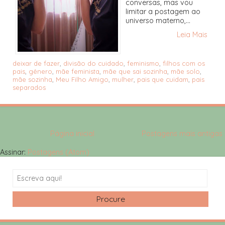
conversas, mas vou
limitar a postagem ao
universo materno,...
Leia Mais
deixar de fazer
,
divisão do cuidado
,
feminismo
,
filhos com os
pais
,
gênero
,
mãe feminista
,
mãe que sai sozinha
,
mãe solo
,
mãe sozinha
,
Meu Filho Amigo
,
mulher
,
pais que cuidam
,
pais
separados
Página inicial
Postagens mais antigas
Assinar:
Postagens (Atom)
Search