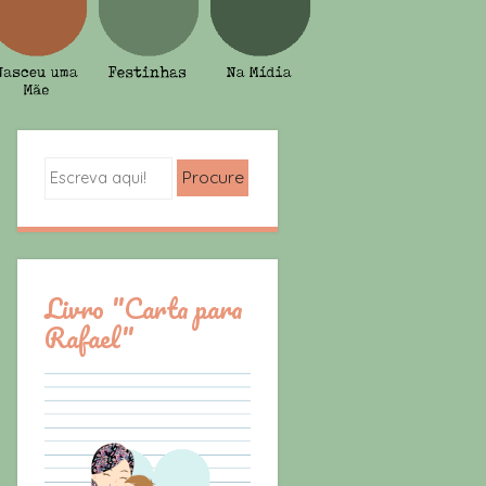
Search
Livro "Carta para
Rafael"