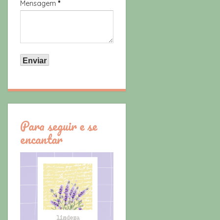
Mensagem
*
Para seguir e se
encantar