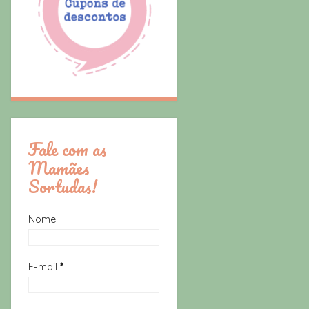
Fale com as
Mamães
Sortudas!
Nome
E-mail
*