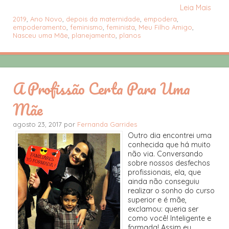
Leia Mais
2019
,
Ano Novo
,
depois da maternidade
,
empodera
,
empoderamento
,
feminismo
,
feminista
,
Meu Filho Amigo
,
Nasceu uma Mãe
,
planejamento
,
planos
A Profissão Certa Para Uma
Mãe
agosto 23, 2017 por
Fernanda Garrides
Outro dia encontrei uma
conhecida que há muito
não via. Conversando
sobre nossos desfechos
profissionais, ela, que
ainda não conseguiu
realizar o sonho do curso
superior e é mãe,
exclamou: queria ser
como você! Inteligente e
formada! Assim eu