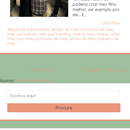
poderia criar meu filho
melhor, ser exemplo pra
ele... E...
Leia Mais
depois da maternidade
,
desejo de mãe
,
formação de mãe
,
mãe que estuda
,
mãe que trabalha
,
melhor mãe
,
Nasceu uma
Mãe
,
pior mãe
,
profissão de mãe
,
sonho de mãe
,
trabalho de
mãe
Página inicial
Postagens mais antigas
Assinar:
Postagens (Atom)
Search