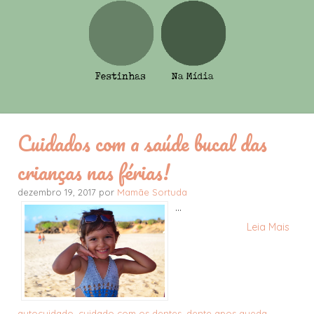
Cuidados com a saúde bucal das
crianças nas férias!
dezembro 19, 2017 por
Mamãe Sortuda
...
Leia Mais
autocuidado
,
cuidado com os dentes
,
dente apos queda
,