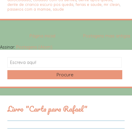
dente de crianca escuro pos queda
,
ferias e saude
,
mr clean
,
passeios com a mamae
,
saude
Página inicial
Postagens mais antigas
Assinar:
Postagens (Atom)
Search
Livro "Carta para Rafael"