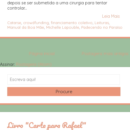
depois se ser submetida a uma cirurgia para tentar
controlar...
Leia Mais
Catarse
,
crowdfunding
,
financiamento coletivo
,
Leituras
,
Manual da Boa Mãe
,
Michelle Lapouble
,
Padecendo no Paraíso
Página inicial
Postagens mais antigas
Assinar:
Postagens (Atom)
Search
Livro "Carta para Rafael"