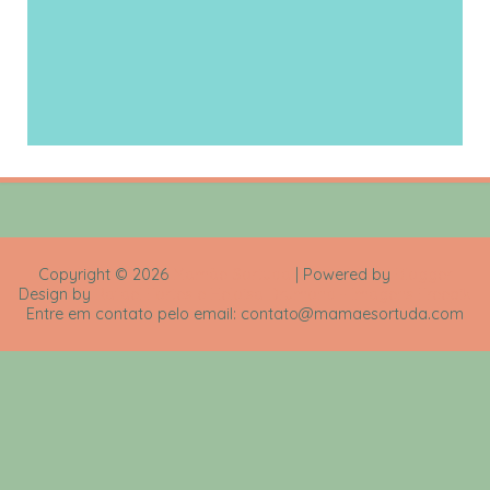
Copyright ©
2026
Mamãe Sortuda
| Powered by
Blogger
Design by
Rafael Fortes e Heloisa Drumond - Imagens Freepik
Entre em contato pelo email: contato@mamaesortuda.com