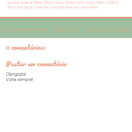
ensaio mãe e filha
,
filha e avó
,
fotos com avós
,
fotos mãe e
filha
,
life style
,
mamae sortuda
,
Nasceu uma Mãe
Postagem mais recente
Página inicial
Postagem mais antiga
0 comentários:
Postar um comentário
Obrigada!
Volte sempre!