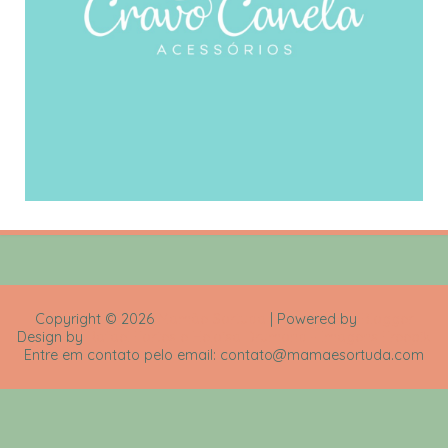
Copyright ©
2026
Mamãe Sortuda
| Powered by
Blogger
Design by
Rafael Fortes e Heloisa Drumond - Imagens Freepik
Entre em contato pelo email: contato@mamaesortuda.com